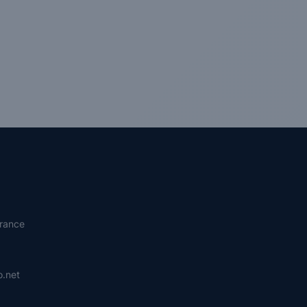
rance
.net