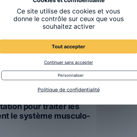
 ligaments.
Ce site utilise des cookies et vous
ysfonctionnements, en utilisant une variété de
donne le contrôle sur ceux que vous
souhaitez activer
sation articulaire et des techniques
Les effets reconnus de ces actes sont
et des contractions musculaires. Les patients
Tout accepter
douleurs aiguës (récentes). L’ostéopathe
ents pour concevoir un plan de traitement
Continuer sans accepter
t et une éducation sur les habitudes de vie
enue par les actes réalisés.
Personnaliser
Politique de confidentialité
 une discipline qui utilise
tation pour traiter les
tent le système musculo-