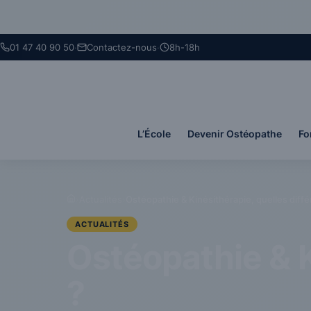
Panneau de gestion des cookies
01 47 40 90 50
·
Contactez-nous
·
8h-18h
L’École
Devenir Ostéopathe
Fo
›
Actualités
›
Ostéopathie & Kinésithérapie, quelles diff
ACTUALITÉS
Ostéopathie & K
?