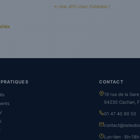
→ Une JPO chez Ostéobio !
lités
 PRATIQUES
CONTACT
19 rue de la Gare
tés
94230 Cachan, F
ents
V
01 47 40 90 50
s
contact@osteobio
t
Lun-Ven · 8h-18h