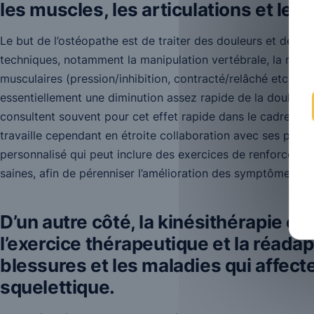
les muscles, les articulations et les
Le but de l’ostéopathe est de traiter des douleurs et des d
techniques, notamment la manipulation vertébrale, la mobili
musculaires (pression/inhibition, contracté/relâché etc.). 
essentiellement une diminution assez rapide de la douleur 
consultent souvent pour cet effet rapide dans le cadre de 
travaille cependant en étroite collaboration avec ses pati
personnalisé qui peut inclure des exercices de renforcemen
saines, afin de pérenniser l’amélioration des symptômes obt
D’un autre côté, la kinésithérapie est
l’exercice thérapeutique et la réadap
blessures et les maladies qui affec
squelettique.