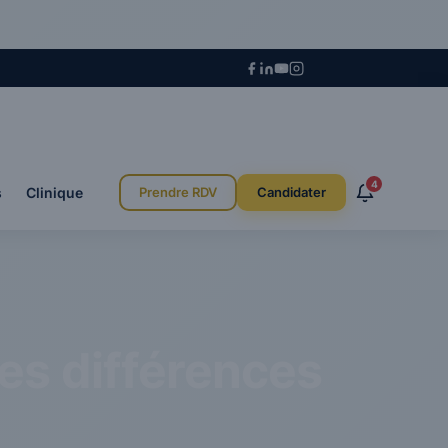
4
s
Clinique
Prendre RDV
Candidater
les différences