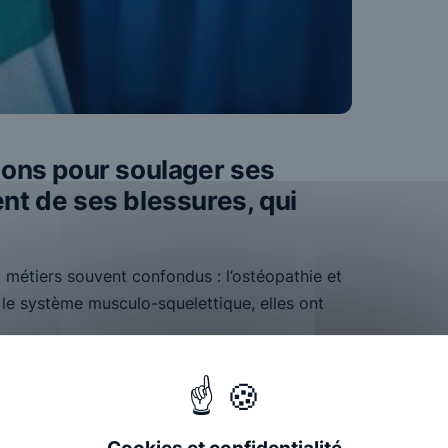
ions pour soulager ses
nt de ses blessures, qui
x métiers souvent confondus : l’ostéopathie et
r le système musculo-squelettique, elles ont
lle qui vise à améliorer la
s actes ayant des effets sur