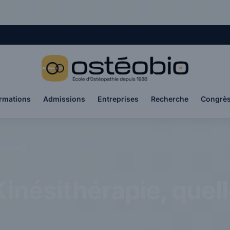
rmations
Admissions
Entreprises
Recherche
Congrè
érences ?
inésithérapie, quel