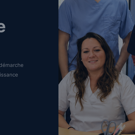
e
e démarche
issance