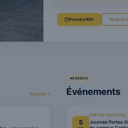
Prendre RDV
Tarifs et
AGENDA
Événements
Tout voir
PORTES OUVERTES
5
Journée Portes O
du campus Cach