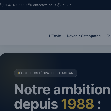
Panneau de gestion des cookies
01 47 40 90 50
·
Contactez-nous
·
8h-18h
L’École
Devenir Ostéopathe
Fo
ÉCOLE D'OSTÉOPATHIE · CACHAN
Notre ambition
depuis
1988
: