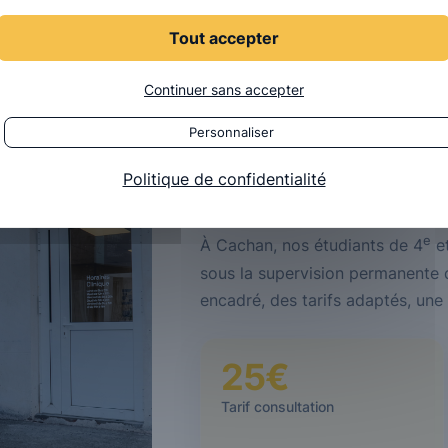
Tout accepter
Continuer sans accepter
LA CLINIQUE OSTÉOBIO
Personnaliser
Une clinique au
Politique de confidentialité
parcours étudia
e
À Cachan, nos étudiants de 4
e
sous la supervision permanente 
encadré, des tarifs adaptés, une 
25€
Tarif consultation