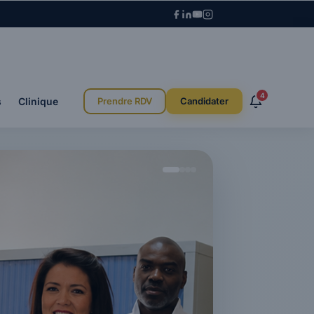
4
s
Clinique
Prendre RDV
Candidater