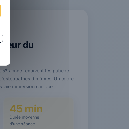
 cœur du
nt.
e
t 5
année reçoivent les patients
d'ostéopathes diplômés. Un cadre
vraie immersion clinique.
45 min
Durée moyenne
d'une séance