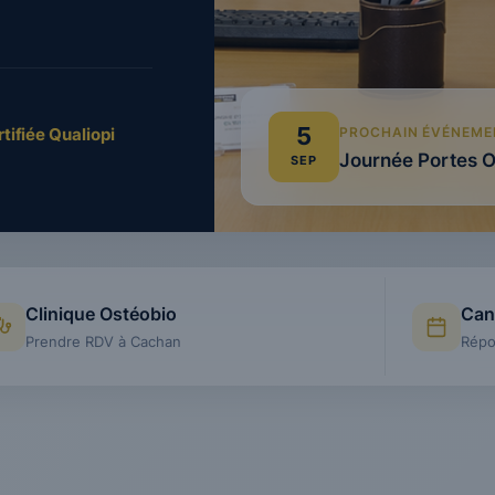
5
tifiée Qualiopi
PROCHAIN ÉVÉNEME
Journée Portes 
SEP
Clinique Ostéobio
Can
Prendre RDV à Cachan
Répo