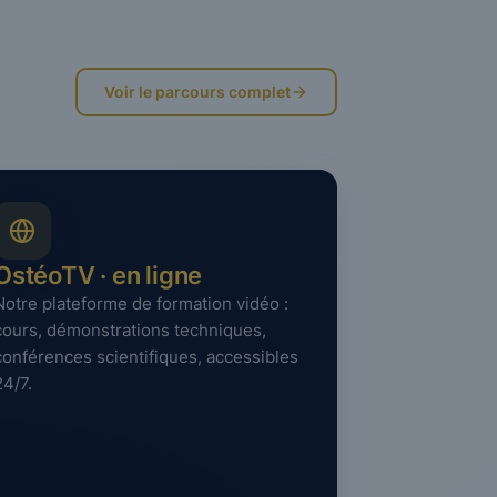
Voir le parcours complet
OstéoTV · en ligne
Notre plateforme de formation vidéo :
cours, démonstrations techniques,
conférences scientifiques, accessibles
24/7.