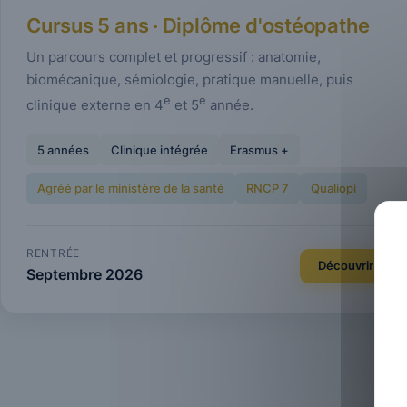
Cursus 5 ans · Diplôme d'ostéopathe
Un parcours complet et progressif : anatomie,
biomécanique, sémiologie, pratique manuelle, puis
e
e
clinique externe en 4
et 5
année.
5 années
Clinique intégrée
Erasmus +
Agréé par le ministère de la santé
RNCP 7
Qualiopi
RENTRÉE
Découvrir
Septembre 2026