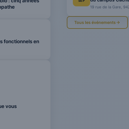
io : cinq années
SEP
opathe
19 rue de la Gare, 9
Tous les événements
s fonctionnels en
que vous