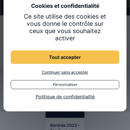
Ce site utilise des cookies et
vous donne le contrôle sur
La clinique en
Rentrée 2023
4e et 5e année
Ostéobio –
ceux que vous souhaitez
de la
École
activer
formation
d'ostéopathie
initiale en
à Paris
ostéopathie
d'Ostéobio
Tout accepter
Continuer sans accepter
Personnaliser
Politique de confidentialité
Rentrée 2023 –