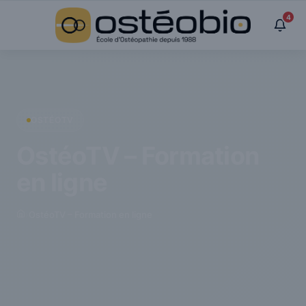
Panneau de gestion des cookies
4
OSTÉOTV
OstéoTV – Formation
en ligne
›
OstéoTV – Formation en ligne