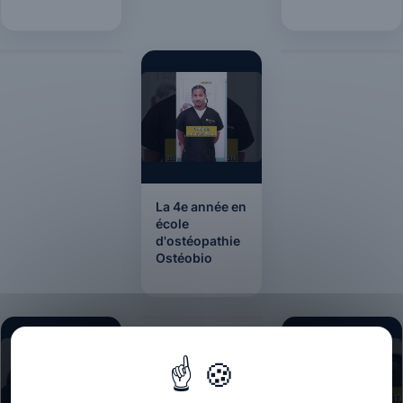
La 4e année en
école
d'ostéopathie
Ostéobio