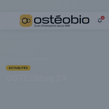
Panneau de gestion des cookies
4
›
Actualités
›
OSTEOMag 24
ACTUALITÉS
OSTEOMag 24
30 novembre 2016