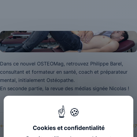
Dans ce nouvel OSTEOMag, retrouvez Philippe Barel,
consultant et formateur en santé, coach et préparateur
mental, initialement Ostéopathe.
En seconde partie, la revue des médias signée Nicolas !
← Forum Régional Avenir Etudiant: Reims 2016
→ JPO 2017