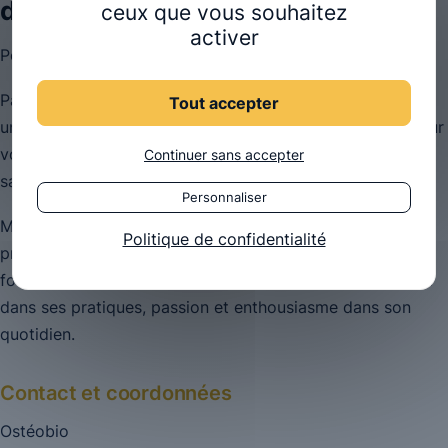
démarches en toute transparence
ceux que vous souhaitez
activer
Pourquoi ?
Parce que l’immersion en conditions réelles dans notre
Tout accepter
univers allie plaisir et accompagnement personnalisé, pour
vous aider à faire votre choix et faciliter vos démarches,
Continuer sans accepter
sans le moindre engagement de votre part.
Personnaliser
Mais aussi parce qu’Ostéobio est fière de la réussite
Politique de confidentialité
professionnelle de ses diplômés et aime partager son
fonctionnement et son ambiance : engagement et rigueur
dans ses pratiques, passion et enthousiasme dans son
quotidien.
Contact et coordonnées
Ostéobio