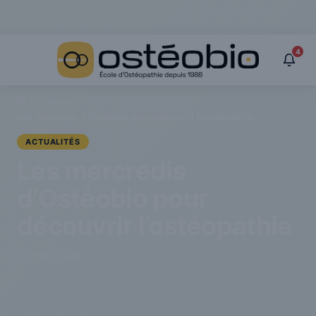
Panneau de gestion des cookies
4
›
Actualités
›
Les mercredis d’Ostéobio pour découvrir l’ostéopathie
ACTUALITÉS
Les mercredis
d’Ostéobio pour
découvrir l’ostéopathie
15 mars 2018