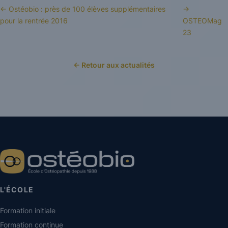
← Ostéobio : près de 100 élèves supplémentaires
→
pour la rentrée 2016
OSTEOMag
23
← Retour aux actualités
L'ÉCOLE
Formation initiale
Formation continue