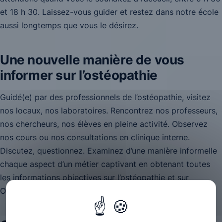
et 18 h 30. Laissez-vous guider et restez dans notre école
aussi longtemps que vous le désirez.
Une nouvelle manière de vous
informer sur l’ostéopathie
Guidé(e) par des professionnels de l’ostéopathie, visitez
nos locaux, nos laboratoires. Rencontrez nos professeurs,
nos chercheurs, nos élèves en pleine activité. Observez
nos cours ou nos consultations en clinique interne.
Discutez, questionnez. Examinez d’une manière informelle
chaque aspect d’un métier captivant en obtenant toutes
les informations objectives sur l’ostéopathie et sur
Ostéobio.