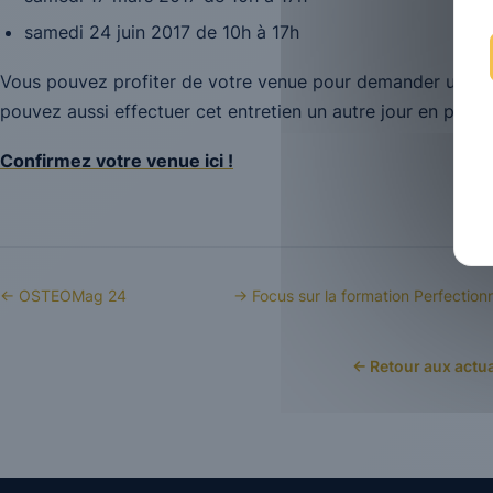
samedi 24 juin 2017 de 10h à 17h
Vous pouvez profiter de votre venue pour demander un ent
pouvez aussi effectuer cet entretien un autre jour en prena
Confirmez votre venue ici !
← OSTEOMag 24
→ Focus sur la formation Perfectio
← Retour aux actua