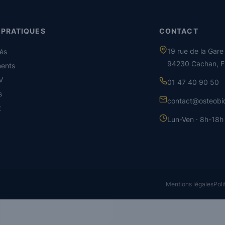
 PRATIQUES
CONTACT
19 rue de la Gare
tés
94230 Cachan, F
ents
V
01 47 40 90 50
s
contact@osteobio
t
Lun-Ven · 8h-18h
Mentions légales
Poli