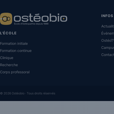
INFOS
Actuali
L'ÉCOLE
Événem
OstéoT
Formation initiale
Campu
Formation continue
Contac
Clinique
Recherche
Corps professoral
© 2026 Ostéobio · Tous droits réservés