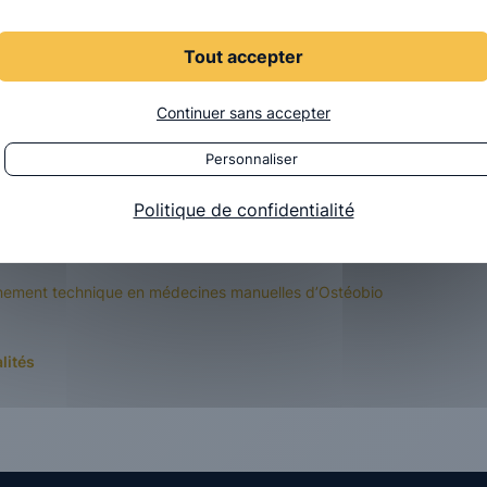
Tout accepter
retien avec l’équipe pédagogique. Vous
nt rdv avec notre secrétariat.
Continuer sans accepter
Personnaliser
Politique de confidentialité
nnement technique en médecines manuelles d’Ostéobio
lités