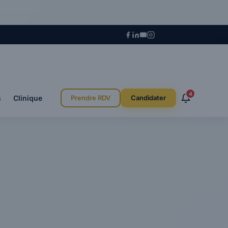
4
s
Clinique
Prendre RDV
Candidater