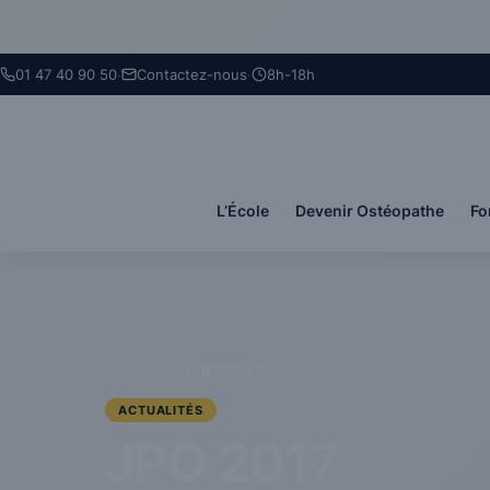
Panneau de gestion des cookies
01 47 40 90 50
·
Contactez-nous
·
8h-18h
L’École
Devenir Ostéopathe
Fo
›
Actualités
›
JPO 2017
ACTUALITÉS
JPO 2017