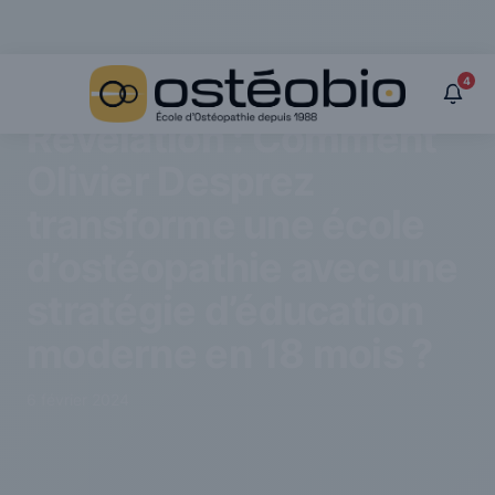
Révélation : Comment Olivier Desprez transforme une école
Panneau de gestion des cookies
d’ostéopathie avec une stratégie d’éducation moderne en 18
mois ?
4
ACTUALITÉS
Révélation : Comment
Olivier Desprez
transforme une école
d’ostéopathie avec une
stratégie d’éducation
moderne en 18 mois ?
6 février 2024