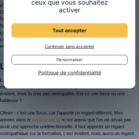
ceux que vous souhaitez
d’inclure nos étudiants, et donc les ostéopathes formés chez 
activer
Ostéobio, de la meilleure manière dans le système de soins. À 
l’issue des 5 ans d’études, ils sont en mesure de travailler avec 
l’intégralité des autres professionnels de santé. Ensuite, ce qui 
Tout accepter
caractérise Ostéobio, c’est cette vision de la prise en charge, 
centrée sur la source de la douleur, qui permet d’apporter une 
Continuer sans accepter
réponse précise à la plainte du patient.
Personnaliser
Un regard différent
Politique de confidentialité
La com’
 : on comprend bien l’intérêt de se baser sur la philosophie 
de l’école dans le cadre de son enseignement. Tout cela te semble 
évident, mais tu n’es pas ostéopathe. Est-ce une force ou une 
faiblesse ?
Olivier
 : c’est une force, car j’apporte un regard différent. Mes 
années dans le 
médico-social
 m’ont appris que l’on ne devait pas 
avoir une approche unidirectionnelle. Il faut apporter un regard 
ostéopathique sur la formation, c’est évident, mais aussi un regard 