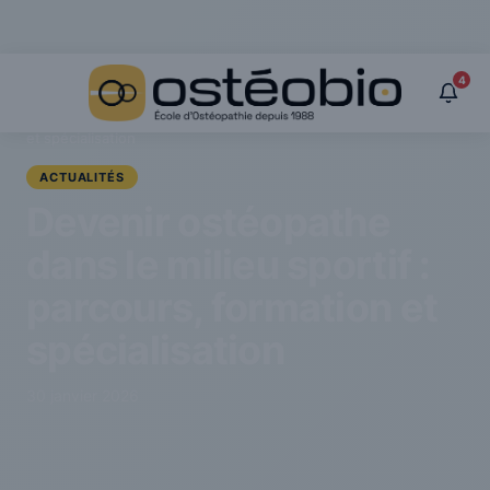
Panneau de gestion des cookies
4
›
Actualités
›
Devenir ostéopathe dans le milieu sportif : parcours, formation
et spécialisation
ACTUALITÉS
Devenir ostéopathe
dans le milieu sportif :
parcours, formation et
spécialisation
30 janvier 2026