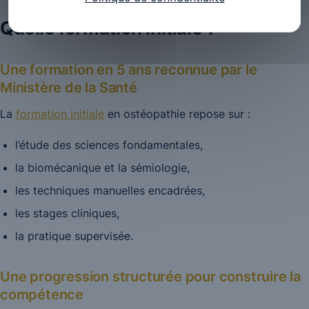
Quelle formation initiale ?
Une formation en 5 ans reconnue par le
Ministère de la Santé
La
formation initiale
en ostéopathie repose sur :
l’étude des sciences fondamentales,
la biomécanique et la sémiologie,
les techniques manuelles encadrées,
les stages cliniques,
la pratique supervisée.
Une progression structurée pour construire la
compétence