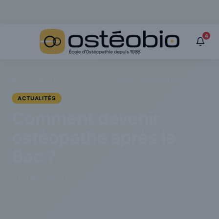
Panneau de gestion des cookies
4
›
Actualités
›
Comment devenir ostéopathe après le Bac ?
ACTUALITÉS
Comment devenir
ostéopathe après le
Bac ?
4 novembre 2024