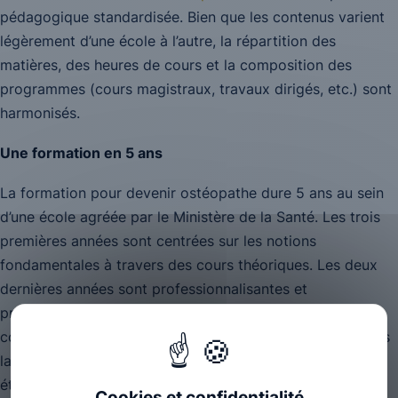
pédagogique standardisée. Bien que les contenus varient
légèrement d’une école à l’autre, la répartition des
matières, des heures de cours et la composition des
programmes (cours magistraux, travaux dirigés, etc.) sont
harmonisés.
Une formation en 5 ans
La formation pour devenir ostéopathe dure 5 ans au sein
d’une école agréée par le Ministère de la Santé. Les trois
premières années sont centrées sur les notions
fondamentales à travers des cours théoriques. Les deux
dernières années sont professionnalisantes et
principalement axées sur la pratique. Certaines écoles,
comme Ostéobio, intègrent la pratique ostéopathique dès
la première année pour renforcer l’apprentissage des
étudiants.