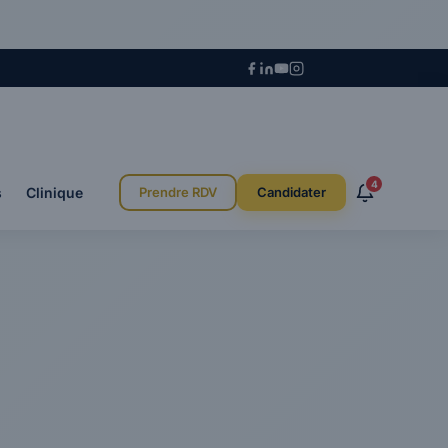
4
s
Clinique
Prendre RDV
Candidater