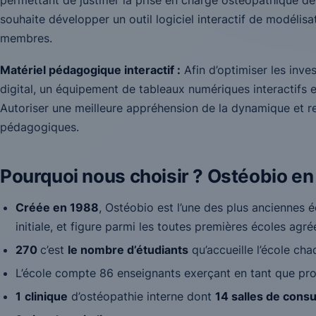
permettant de justifier la prise en charge ostéopathique d
souhaite développer un outil logiciel interactif de modéli
membres.
Matériel pédagogique interactif :
Afin d’optimiser les inve
digital, un équipement de tableaux numériques interactifs es
Autoriser une meilleure appréhension de la dynamique et 
pédagogiques.
Pourquoi nous choisir ? Ostéobio en
Créée en 1988
, Ostéobio est l’une des plus anciennes 
initiale, et figure parmi les toutes premières écoles agré
270
c’est
le nombre d’étudiants
qu’accueille l’école ch
L’école compte 86 enseignants exerçant en tant que pro
1
clinique
d’ostéopathie interne dont
14 salles de consu