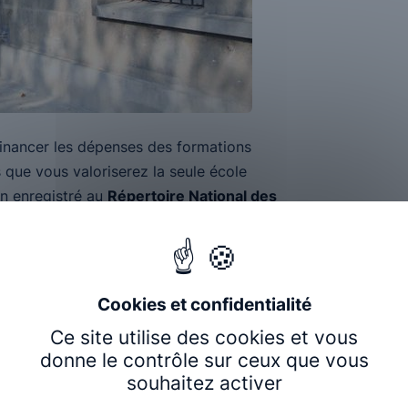
financer les dépenses des formations
que vous valoriserez la seule école
en enregistré au
Répertoire National des
rentissage
ce au premier rang de la lutte et de la
Ce site utilise des cookies et vous
é globale des entreprises. Pour cela, nous
donne le contrôle sur ceux que vous
:
souhaitez activer
 salariés et collaborateurs pour réduire les