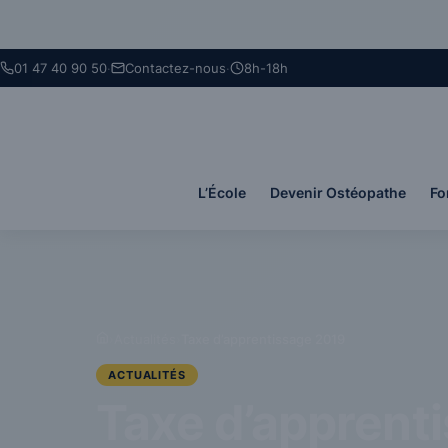
Panneau de gestion des cookies
01 47 40 90 50
·
Contactez-nous
·
8h-18h
L’École
Devenir Ostéopathe
Fo
›
Actualités
›
Taxe d’apprentissage 2019
ACTUALITÉS
Taxe d’apprent