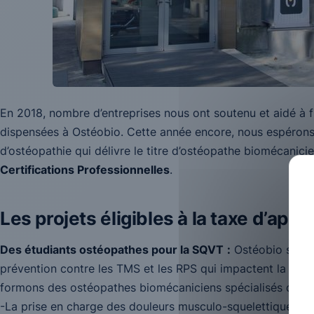
En 2018, nombre d’entreprises nous ont soutenu et aidé à 
dispensées à Ostéobio. Cette année encore, nous espérons 
d’ostéopathie qui délivre le titre d’ostéopathe biomécanici
Certifications Professionnelles
.
Les projets éligibles à la taxe d’app
Des étudiants ostéopathes pour la SQVT
:
Ostéobio se pla
prévention contre les TMS et les RPS qui impactent la sant
formons des ostéopathes biomécaniciens spécialisés dans 
-La prise en charge des douleurs musculo-squelettiques des