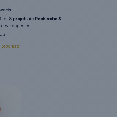
onnels
9
, et
3 projets de Recherche &
e développement
MUS +)
o brochure