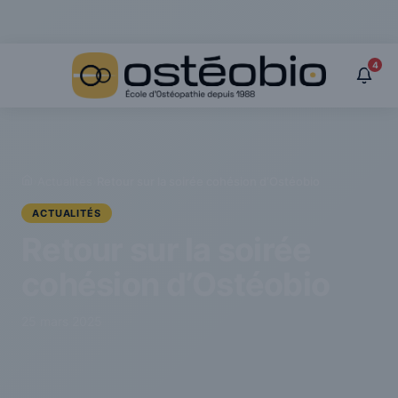
Panneau de gestion des cookies
4
›
Actualités
›
Retour sur la soirée cohésion d’Ostéobio
ACTUALITÉS
Retour sur la soirée
cohésion d’Ostéobio
25 mars 2025