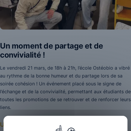
Un moment de partage et de
convivialité !
Le vendredi 21 mars, de 18h à 21h, l’école Ostéobio a vibré
au rythme de la bonne humeur et du partage lors de sa
soirée cohésion ! Un événement placé sous le signe de
l’échange et de la convivialité, permettant aux étudiants de
toutes les promotions de se retrouver et de renforcer leurs
liens.
Une soirée riche en animations