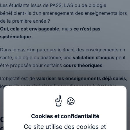
Les étudiants issus de PASS, LAS ou de biologie
bénéficient-ils d’un aménagement des enseignements lors
de la première année ?
Oui, cela est envisageable
, mais
ce n’est pas
systématique
.
Dans le cas d’un parcours incluant des enseignements en
santé, biologie ou anatomie, une
validation d’acquis
peut
être proposée pour certains
cours théoriques
.
L’objectif est de
valoriser les enseignements déjà suivis
,
lorsqu’ils sont similaires à ceux dispensés à Ostéobio.
Comment demander une validation
Ce site utilise des cookies et
d’acquis ?