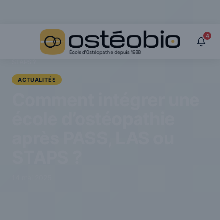
Panneau de gestion des cookies
4
›
Actualités
›
Comment intégrer une école d’ostéopathie après PASS, LAS ou
STAPS ?
ACTUALITÉS
Comment intégrer une
école d’ostéopathie
après PASS, LAS ou
STAPS ?
14 mai 2025