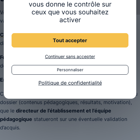
vous donne le contrôle sur
ceux que vous souhaitez
Voici les étapes à suivre pour faire une demande de
activer
validation d’acquis :
Candidater
via notre site internet
ou contacter
Tout accepter
directement l’école.
Continuer sans accepter
Fournir les pièces justificatives
demandées. Ces
documents sont essentiels pour l’examen du dossier.
Personnaliser
Entretien de motivation
avec le service recrutement.
Politique de confidentialité
C’est
après cet entretien
, et suite à l’analyse complète du
dossier (contenus pédagogiques, résultats, motivation),
que le
directeur de l’établissement et l’équipe
pédagogique
statueront sur une éventuelle validation
d’acquis.