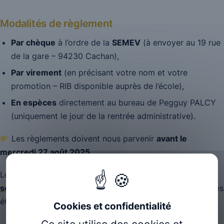
Modalités de règlement
Par chèque
à l’ordre de la
SEMEV
(à envoyer au 19 rue
de la gare – 94230 Cachan),
Par virement
(en précisant votre nom et votre
promotion – RIB disponible auprès de l’école),
En espèces
directement au bureau de Pegguy PALCY
(uniquement le jour de la rentrée administrative).
Les règlements doivent nous parvenir
avant le
mercredi 27 août 2025
.
Le justificatif est à envoyer par mail à
sophie.breton@osteobio.net
ou à remettre au bureau des
études lors de la rentrée.